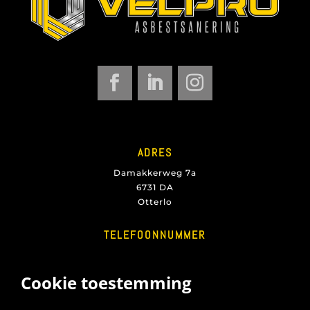
ADRES
Damakkerweg 7a
6731 DA
Otterlo
TELEFOONNUMMER
+31 6 23350111
E-MAIL
info@velproasbest.nl