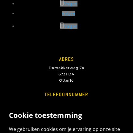
Volgen
Volgen
Volgen
ADRES
Damakkerweg 7a
6731 DA
Otterlo
TELEFOONNUMMER
+31 6 23350111
E-MAIL
info@velproasbest.nl